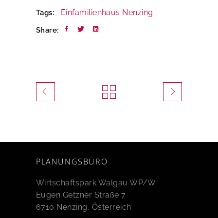
Einfamilienhaus
Nenzing
Tags:
Share:
PLANUNGSBÜRO
Wirtschaftspark Walgau WP/W
Eugen Getzner Straße 7
6710 Nenzing, Österreich