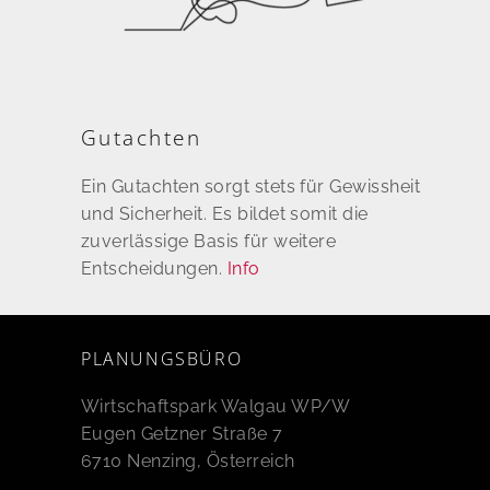
Gutachten
Ein Gutachten sorgt stets für Gewissheit
und Sicherheit. Es bildet somit die
zuverlässige Basis für weitere
Entscheidungen.
Info
PLANUNGSBÜRO
Wirtschaftspark Walgau WP/W
Eugen Getzner Straße 7
6710 Nenzing, Österreich