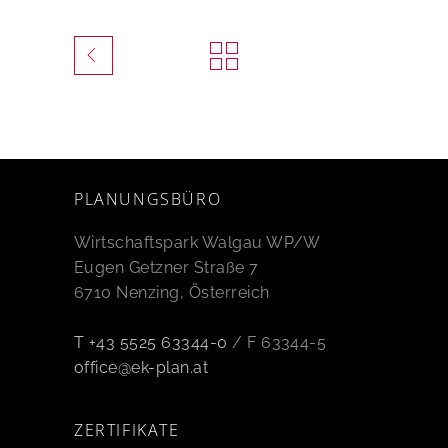
PLANUNGSBÜRO
Wirtschaftspark Walgau WP/W
Eugen Getzner Straße 7
6710 Nenzing, Österreich
T +43 5525 63344-0
/ F 63344-5
office@ek-plan.at
ZERTIFIKATE