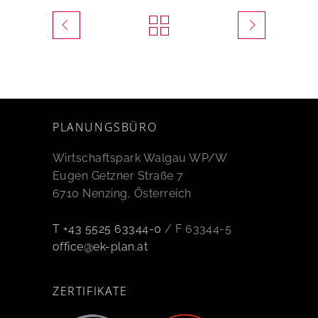
PLANUNGSBÜRO
Wirtschaftspark Walgau WP/W
Eugen Getzner Straße 7
6710 Nenzing, Österreich
T +43 5525 63344-0
/ F 63344-5
office@ek-plan.at
ZERTIFIKATE