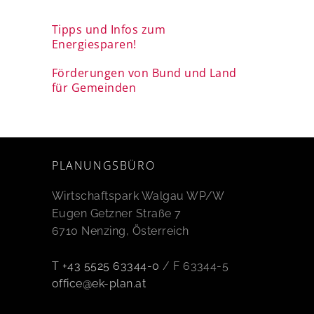
Tipps und Infos zum
Energiesparen!
Förderungen von Bund und Land
für Gemeinden
PLANUNGSBÜRO
Wirtschaftspark Walgau WP/W
Eugen Getzner Straße 7
6710 Nenzing, Österreich
T +43 5525 63344-0
/ F 63344-5
office@ek-plan.at