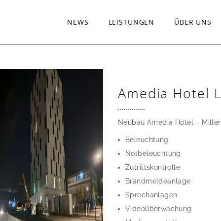
NEWS
LEISTUNGEN
ÜBER UNS
Amedia Hotel 
Neubau Amedia Hotel – Mille
Beleuchtung
Notbeleuchtung
Zutrittskontrolle
Brandmeldeanlage
Sprechanlagen
Videoüberwachung