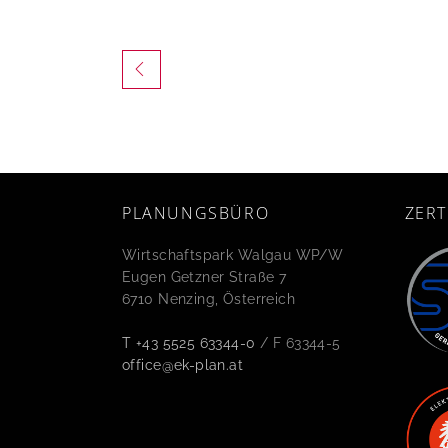
PLANUNGSBÜRO
ZERT
Wirtschaftspark Walgau WP/W
Eugen Getzner Straße 7
6710 Nenzing, Österreich
T +43 5525 63344-0
/ F 63344-5
office@ek-plan.at