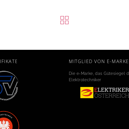
IFIKATE
MITGLIED VON E-MARKE
Die e-Marke, das Gütesiegel d
Elektrotechniker