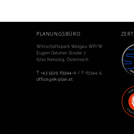
PLANUNGSBÜRO
ZERT
Wirtschaftspark Walgau WP/W
Eugen Getzner Straße 7
6710 Nenzing, Österreich
T +43 5525 63344-0
/ F 63344-5
office@ek-plan.at