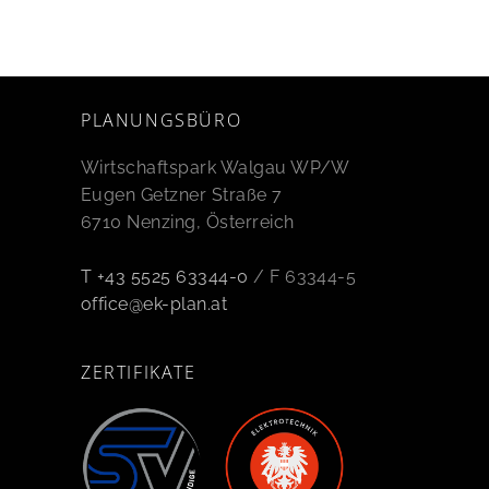
PLANUNGSBÜRO
Wirtschaftspark Walgau WP/W
Eugen Getzner Straße 7
6710 Nenzing, Österreich
T +43 5525 63344-0
/ F 63344-5
office@ek-plan.at
ZERTIFIKATE