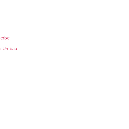
werbe
e
Umbau