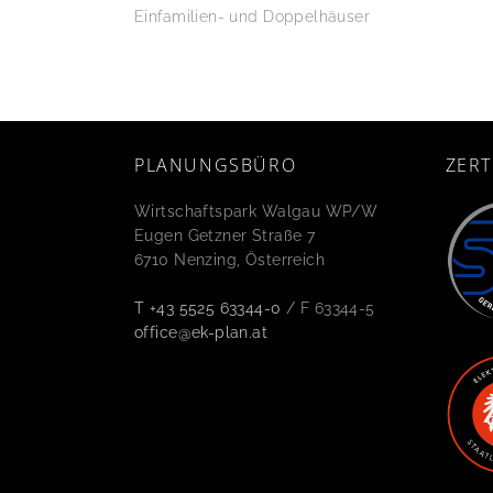
Einfamilien- und Doppelhäuser
PLANUNGSBÜRO
ZERT
Wirtschaftspark Walgau WP/W
Eugen Getzner Straße 7
6710 Nenzing, Österreich
T +43 5525 63344-0
/ F 63344-5
office@ek-plan.at