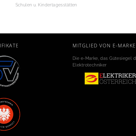
Schulen u. Kindertagesstätten
IFIKATE
MITGLIED VON E-MARKE
Die e-Marke, das Gütesiegel d
Elektrotechniker