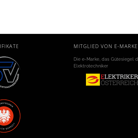
IFIKATE
MITGLIED VON E-MARKE
Die e-Marke, das Gütesiegel d
Elektrotechniker