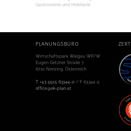
Gastronomie und Hotellerie
PLANUNGSBÜRO
ZERT
Wirtschaftspark Walgau WP/W
Eugen Getzner Straße 7
6710 Nenzing, Österreich
T +43 5525 63344-0
/ F 63344-5
office@ek-plan.at