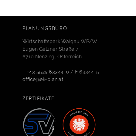
PLANUNGSBÜRO
Wirtschaftspark Walgau WP/W
Eugen Getzner Straße 7
6710 Nenzing, Österreich
T +43 5525 63344-0
/ F 63344-5
office@ek-plan.at
ZERTIFIKATE