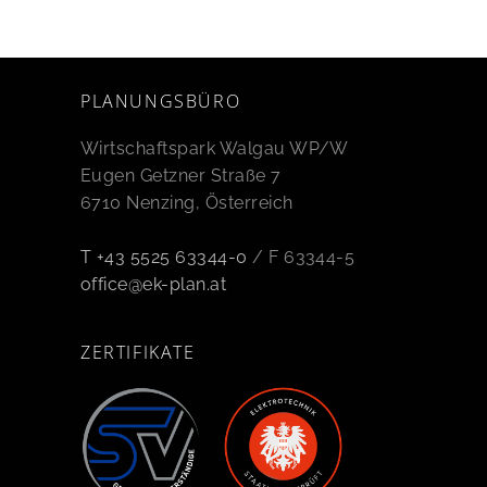
PLANUNGSBÜRO
Wirtschaftspark Walgau WP/W
Eugen Getzner Straße 7
6710 Nenzing, Österreich
T +43 5525 63344-0
/ F 63344-5
office@ek-plan.at
ZERTIFIKATE