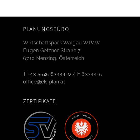
PLANUNGSBÜRO
Wirtschaftspark Walgau WP/W
Eugen Getzner Straße 7
6710 Nenzing, Österreich
T +43 5525 63344-0
/ F 63344-5
office@ek-plan.at
ZERTIFIKATE