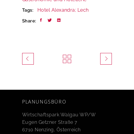
Hotel Alexandra; Lech
Tags:
Share:
PLANUNGSBÜRO
Wirtschaftspark Walgau WP/W
Eugen Getzner Straße 7
6710 Nenzing, Österreich