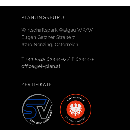
PLANUNGSBÜRO
Wirtschaftspark Walgau WP/W
Eugen Getzner Straße 7
6710 Nenzing, Österreich
T +43 5525 63344-0
/ F 63344-5
office@ek-plan.at
ZERTIFIKATE