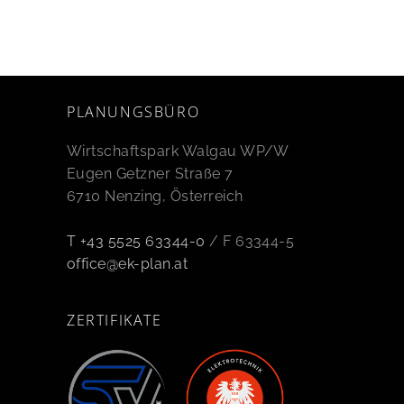
PLANUNGSBÜRO
Wirtschaftspark Walgau WP/W
Eugen Getzner Straße 7
6710 Nenzing, Österreich
T +43 5525 63344-0
/ F 63344-5
office@ek-plan.at
ZERTIFIKATE